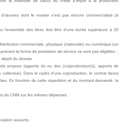
lon la méthode de calcul du crédit d’impôt à la production
% d’œuvres dont le master n’est pas encore commercialisé (à
/ou l’ensemble des titres doit être d’une durée supérieure à 20
distribution commerciale, physique (nationale) ou numérique (un
 prenant la forme de prestation de service ne sont pas éligibles ;
e dépôt du dossier.
onds propres (apports du ou des (co)producteur(s), apports de
 collective). Dans le cadre d’une coproduction, le contrat devra
arties. En fonction de cette répartition et du montant demandé, la
ides du CNM sur les mêmes dépenses.
ciation suivants :