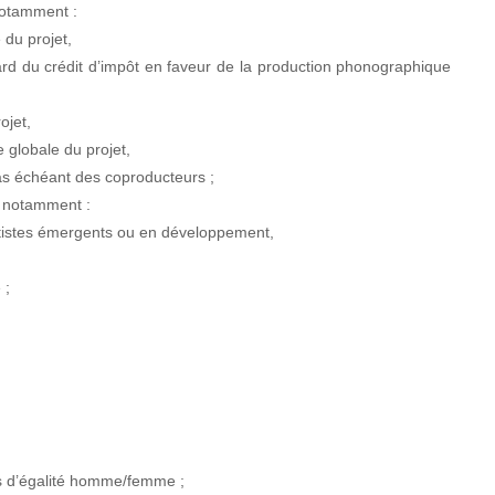
 notamment :
du projet,
d du crédit d’impôt en faveur de la production phonographique
ojet,
 globale du projet,
as échéant des coproducteurs ;
nt notamment :
artistes émergents ou en développement,
 ;
mes d’égalité homme/femme ;