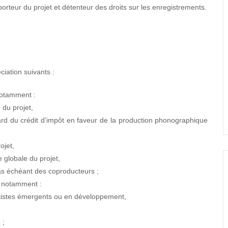
rteur du projet et détenteur des droits sur les enregistrements.
ciation suivants :
 notamment :
du projet,
d du crédit d’impôt en faveur de la production phonographique
ojet,
 globale du projet,
as échéant des coproducteurs ;
nt notamment :
artistes émergents ou en développement,
 ;