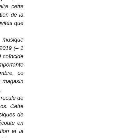
ire cette
tion de la
ivités que
a musique
 2019 (– 1
i coïncide
mportante
embre, ce
n magasin
.
 recule de
ros. Cette
ysiques de
écoute en
tion et la