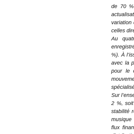
de 70 % 
actualisa
variation
celles di
Au quatr
enregistr
%). À l’i
avec la 
pour le 
mouvemen
spécialisé
Sur l’ens
2 %, soit
stabilité
musique 
flux fina