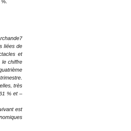
3 %.
marchande7
s liées de
tacles et
le chiffre
quatrième
trimestre.
elles, très
 61 % et –
vivant est
onomiques