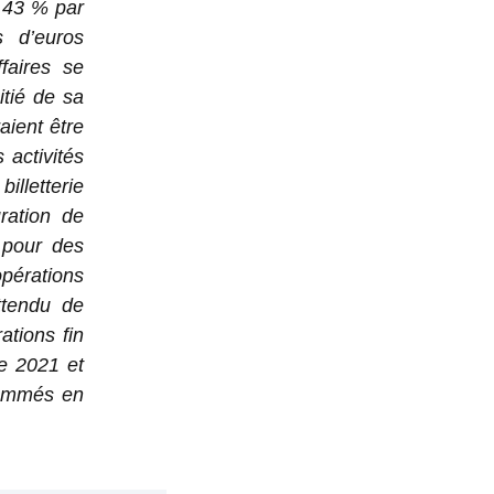
e 43 % par
s d’euros
faires se
tié de sa
aient être
 activités
illetterie
ration de
 pour des
opérations
ttendu de
ations fin
e 2021 et
rammés en