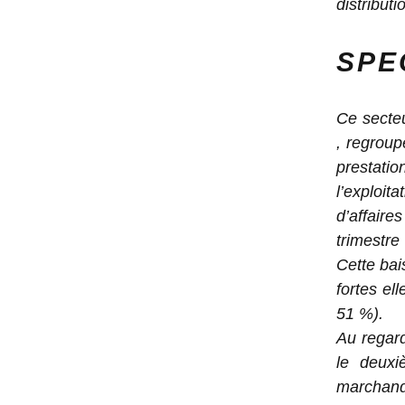
distribut
SPE
Ce secteu
, regroup
prestati
l’exploit
d’affair
trimestre
Cette bais
fortes el
51 %).
Au regard
le deuxi
marchand