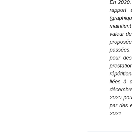
En 2020, 
rapport 
(graphiq
maintien
valeur de
proposées
passées, 
pour des
prestati
répétitio
liées à 
décembre 
2020 pou
par des 
2021.