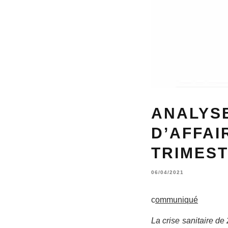
ANALYS
D’AFFAI
TRIMEST
06/04/2021
c
ommuniqué
La crise sanitaire de