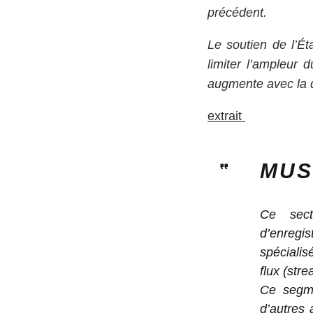
précédent.
Le soutien de l’Éta
limiter l’ampleur d
augmente avec la d
extrait
MUS
Ce sect
d’enregi
spécialis
flux (stre
Ce segme
d’autres 