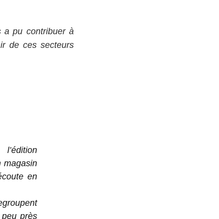
ls a pu contribuer à
enir de ces secteurs
’édition
n magasin
’écoute en
egroupent
à peu près