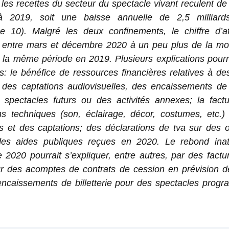
les recettes du secteur du spectacle vivant reculent d
à 2019, soit une baisse annuelle de 2,5 milliard
ue 10). Malgré les deux confinements, le chiffre d’af
t entre mars et décembre 2020 à un peu plus de la moi
 la même période en 2019. Plusieurs explications pourr
: le bénéfice de ressources financières relatives à des
des captations audiovisuelles, des encaissements de b
 spectacles futurs ou des activités annexes; la factu
ons techniques (son, éclairage, décor, costumes, etc.)
ns et des captations; des déclarations de tva sur des 
des aides publiques reçues en 2020. Le rebond ina
2020 pourrait s’expliquer, entre autres, par des factur
r des acomptes de contrats de cession en prévision d
encaissements de billetterie pour des spectacles prog